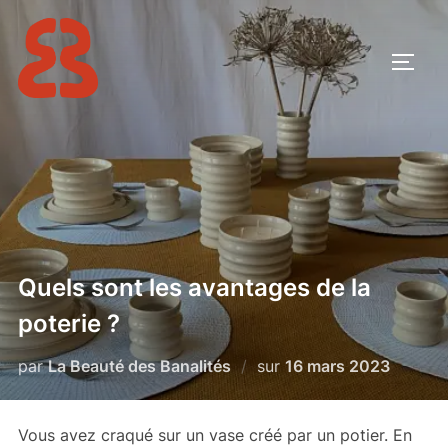
Aller
au
PERM
contenu
Quels sont les avantages de la
poterie ?
Publié
par
La Beauté des Banalités
sur
16 mars 2023
le
Vous avez craqué sur un vase créé par un potier. En