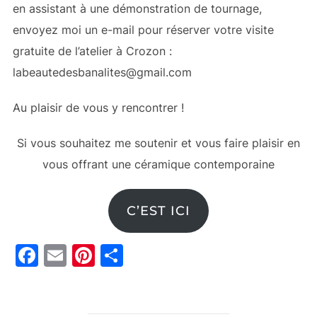
en assistant à une démonstration de tournage,
envoyez moi un e-mail pour réserver votre visite
gratuite de l’atelier à Crozon :
labeautedesbanalites@gmail.com
Au plaisir de vous y rencontrer !
Si vous souhaitez me soutenir et vous faire plaisir en
vous offrant une céramique contemporaine
C’EST ICI
F
E
Pi
P
a
m
nt
ar
c
ai
er
ta