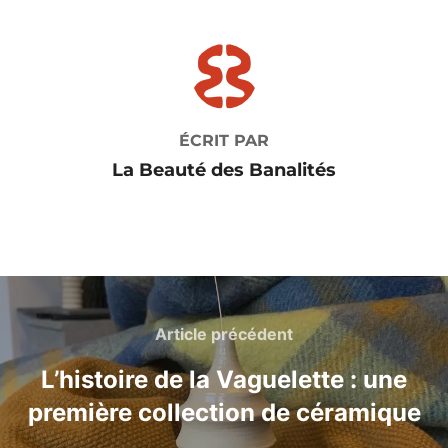
e
l
e
g
b
st
er
AUTEUR DE LA PUBLICATION
o
o
k
ÉCRIT PAR
La Beauté des Banalités
Navigation
de
Article
Article précédent
l’article
précédent
L’histoire de la Vaguelette : une
première collection de céramique