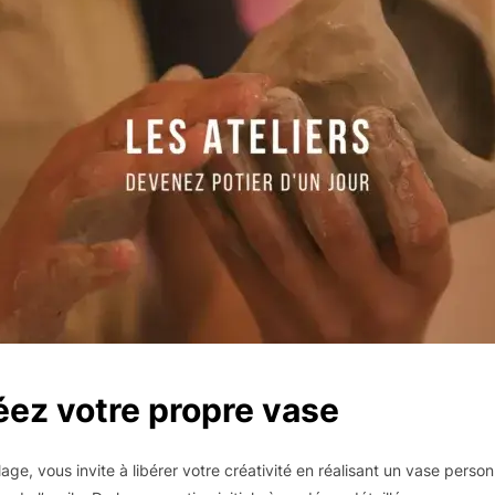
être
choisies
sur
la
page
du
produit
éez votre propre vase
ge, vous invite à libérer votre créativité en réalisant un vase pers