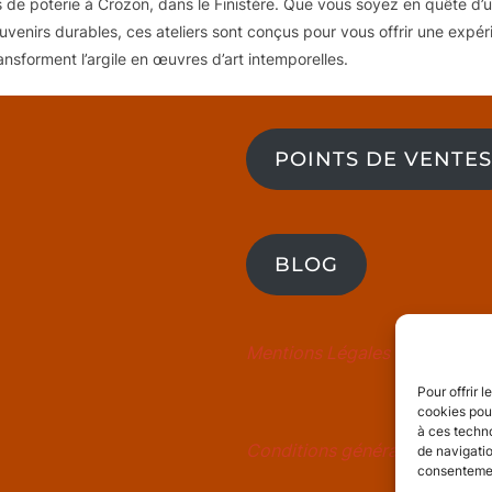
 de poterie à Crozon, dans le Finistère. Que vous soyez en quête d’
venirs durables, ces ateliers sont conçus pour vous offrir une expér
ransforment l’argile en œuvres d’art intemporelles.
POINTS DE VENTES
BLOG
Mentions Légales
Pour offrir 
cookies pour
à ces techn
Conditions générales de vent
de navigatio
consentement