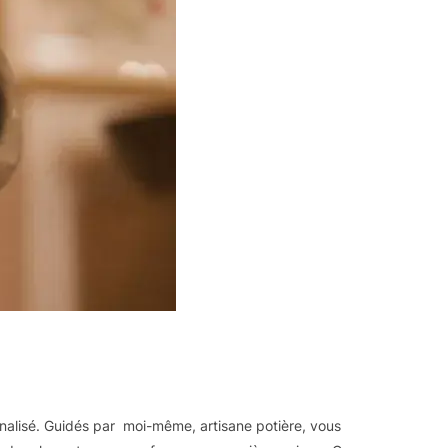
peuvent
être
choisies
sur
la
page
du
produit
onnalisé. Guidés par moi-même, artisane potière, vous