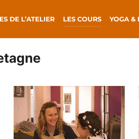
ES DE L’ATELIER
LES COURS
YOGA & 
retagne