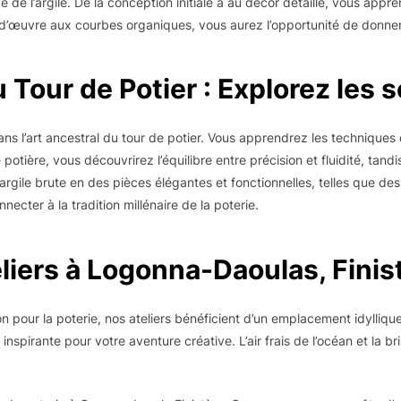
e l’argile. De la conception initiale à au décor détaillé, vous app
’œuvre aux courbes organiques, vous aurez l’opportunité de donner v
 Tour de Potier : Explorez les 
s l’art ancestral du tour de potier. Vous apprendrez les techniques d
ière, vous découvrirez l’équilibre entre précision et fluidité, tandi
’argile brute en des pièces élégantes et fonctionnelles, telles que d
ecter à la tradition millénaire de la poterie.
liers à Logonna-Daoulas, Finis
on pour la poterie, nos ateliers bénéficient d’un emplacement idylliq
d inspirante pour votre aventure créative. L’air frais de l’océan et la 