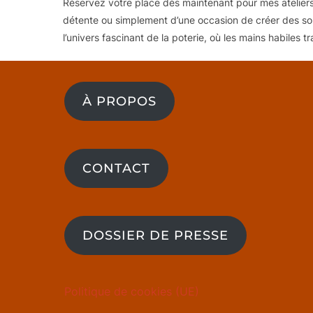
Réservez votre place dès maintenant pour mes ateliers
détente ou simplement d’une occasion de créer des sou
l’univers fascinant de la poterie, où les mains habiles t
À PROPOS
CONTACT
DOSSIER DE PRESSE
Politique de cookies (UE)