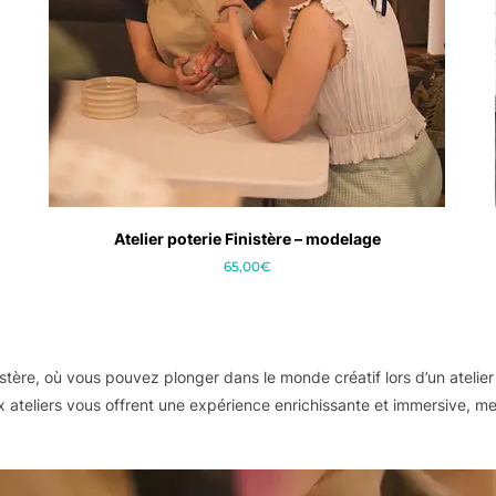
Atelier poterie Finistère – modelage
65,00
€
Ce
produit
a
istère, où vous pouvez plonger dans le monde créatif lors d’un ateli
plusieurs
eliers vous offrent une expérience enrichissante et immersive, mettant
variations.
Les
options
peuvent