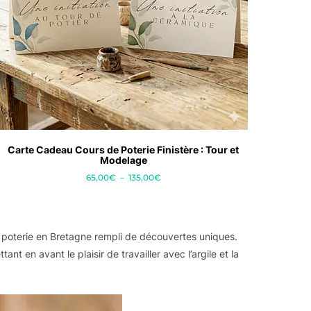
Carte Cadeau Cours de Poterie Finistère : Tour et
Modelage
Plage
65,00
€
–
135,00
€
de
Ce
prix :
produit
65,00€
a
à
er poterie en Bretagne rempli de découvertes uniques.
plusieurs
135,00€
 en avant le plaisir de travailler avec l’argile et la
variations.
Les
options