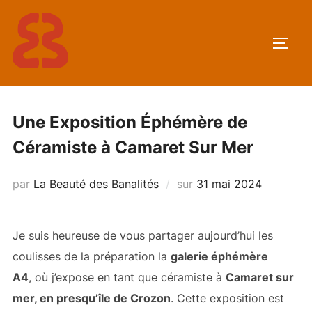
Aller
au
PERM
contenu
Une Exposition Éphémère de
Céramiste à Camaret Sur Mer
Publié
par
La Beauté des Banalités
sur
31 mai 2024
le
Je suis heureuse de vous partager aujourd’hui les
coulisses de la préparation la
galerie éphémère
A4
, où j’expose en tant que céramiste à
Camaret sur
mer, en presqu’île de Crozon
. Cette exposition est