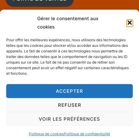
Gérer le consentement aux
cookies
BLOG
Pour offrir les meilleures expériences, nous utilisons des technologies
telles que les cookies pour stocker et/ou accéder aux informations des
Mentions Légales
appareils. Le fait de consentir à ces technologies nous permettra de
traiter des données telles que le comportement de navigation ou les ID
uniques sur ce site. Le fait de ne pas consentir ou de retirer son
consentement peut avoir un effet négatif sur certaines caractéristiques
et fonctions.
Conditions générales de ventes
ACCEPTER
REFUSER
Politique de confidentialité
Propulsé par WordPress
VOIR LES PRÉFÉRENCES
Thème Inspiro WordPress par
WPZOOM
Politique de cookies
Politique de confidentialité