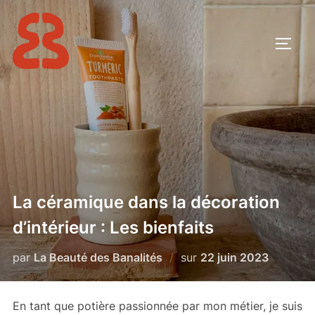
Aller
au
PERM
contenu
La céramique dans la décoration
d’intérieur : Les bienfaits
Publié
par
La Beauté des Banalités
sur
22 juin 2023
le
En tant que potière passionnée par mon métier, je suis