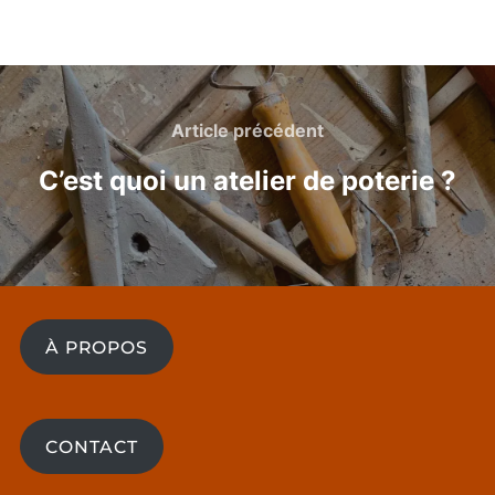
Navigation
de
Article
Article précédent
l’article
précédent
C’est quoi un atelier de poterie ?
À PROPOS
CONTACT