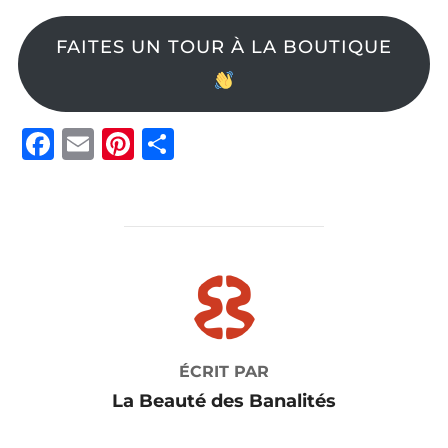
FAITES UN TOUR À LA BOUTIQUE
F
E
Pi
P
a
m
nt
ar
c
ai
er
ta
e
l
e
g
b
st
er
AUTEUR DE LA PUBLICATION
o
o
k
ÉCRIT PAR
La Beauté des Banalités