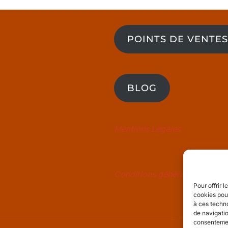
POINTS DE VENTES
BLOG
Mentions Légales
Conditions générales de vent
Pour offrir 
cookies pour
à ces techn
de navigatio
consentement