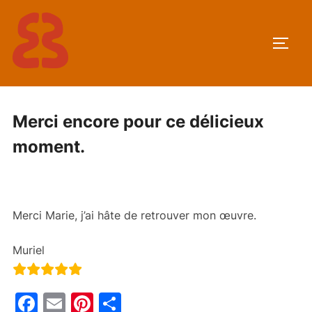
Aller
au
PERM
contenu
Merci encore pour ce délicieux
moment.
Merci Marie, j’ai hâte de retrouver mon œuvre.
Muriel
F
E
Pi
P